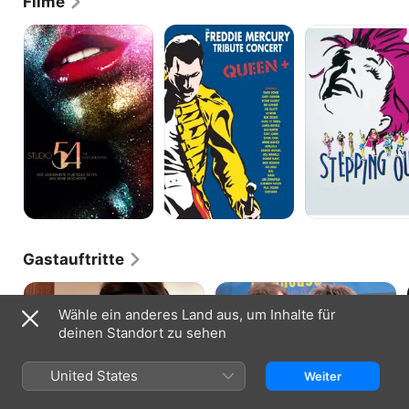
Filme
Studio
Various
Stepping
54
Artists
Out
The
-
Documentary:
The
Der
Freddie
Legendärste
Mercury
Club
Tribute
aller
Concert
Zeiten
und
seine
Geschichte
Gastauftritte
Wähle ein anderes Land aus, um Inhalte für
deinen Standort zu sehen
ARRESTED DEVELOPMENT · S1, F4
ARRESTED DEVELOPMENT · S1, F5
United States
Weiter
Schlüsselerlebnisse
Von Wohl: und Übeltätern
Gob hält sich für einen großen
Bei einer
Zauberer. Um allen sein Talent zu
Wohltätigkeitsveranstaltung