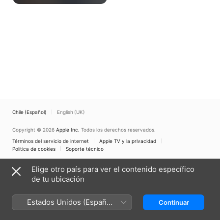
un error de votación y anuncia
la nueva política antidrogas.
Chile (Español)
English (UK)
Copyright © 2026
Apple Inc.
Todos los derechos reservados.
Términos del servicio de internet
Apple TV y la privacidad
Política de cookies
Soporte técnico
Elige otro país para ver el contenido específico
de tu ubicación
Estados Unidos (Español
Continuar
México)