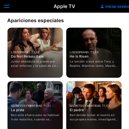
Apple TV
Iniciar sesión
Apariciones especiales
LOS SOPRANO · T2, E2
LOS SOPRANO · T3, E8
Do Not Resuscitate
He Is Risen
Junior abandona la prisión por
La tensión crece entre Tony y
estar enfermo y la salud de Livia
Ralphie. Mientras tanto, Meadow
también empeora. Además se
se involucra con el hijo de
revelan las verdaderas lealtades
Jackie, lo que trae
de Pussy.
consecuencias para ambos.
SECRETOS Y MENTIRAS · T1, E1
SECRETOS Y MENTIRAS · T1, E2
La pista
El padre
Ben está afuera para su habitual
Ben decide tomar el asunto en
trote matutino, cuando se
sus propias manos, investigando
encuentra con el cuerpo del
a los más cercanos a Tom,
joven Tom Murphy. Después de
después de recibir información