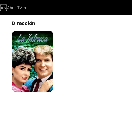
Abrir TV
Dirección
La
intrusa