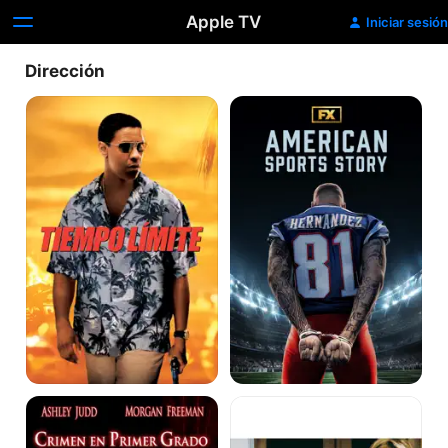
Apple TV
Iniciar sesión
Dirección
Tiempo
American
límite
Sports
Story
Crimen
Cosas
en
que
primer
importan