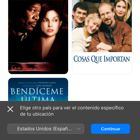
grado
Bendíceme
Última
Elige otro país para ver el contenido específico
de tu ubicación
Estados Unidos (Español
Continuar
México)