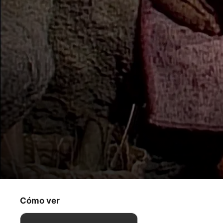
Fraggle Rock
Las manos en la masa y la ladrona invisibl
Cómo ver
Para toda la familia
·
Clásicos