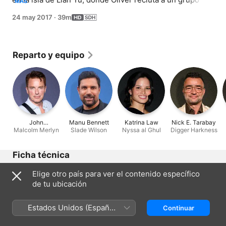
MÁS
aliados improbables para luchar contra Chase en el 
24 may 2017
·
39m
último capítulo de la temporada.
Reparto y equipo
John
Manu Bennett
Katrina Law
Nick E. Tarabay
Malcolm Merlyn
Barrowman
Slade Wilson
Nyssa al Ghul
Digger Harkness
Ficha técnica
Lanzamiento
Elige otro país para ver el contenido específico
2017
de tu ubicación
Duración
39 min
Estados Unidos (Español
Continuar
México)
Región de origen