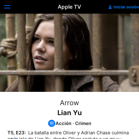
Apple TV
Iniciar sesión
Arrow
Lian Yu
Acción
·
Crimen
T5, E23: 
 La batalla entre Oliver y Adrian Chase culmina 
en la isla de Lian Yu, donde Oliver recluta a un grupo de 