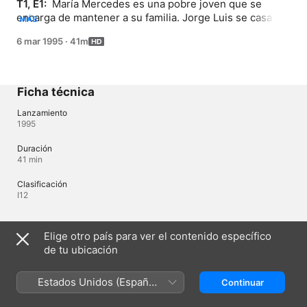
T1, E1: 
 María Mercedes es una pobre joven que se 
encarga de mantener a su familia. Jorge Luis se casa 
MÁS
con Diana pero a la salida de la iglesia el ex novio le 
6 mar 1995
·
41m
dispara.
Ficha técnica
Lanzamiento
1995
Duración
41 min
Clasificación
I12
Idiomas
Elige otro país para ver el contenido específico
de tu ubicación
Audio original
Español
Estados Unidos (Español
Continuar
Subtítulos
México)
Español (Latinoamérica) 