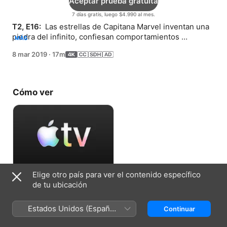
Aceptar prueba gratuita
7 días gratis, luego $4.990 al mes.
T2, E16: 
 Las estrellas de Capitana Marvel inventan una 
piedra del infinito, confiesan comportamientos 
MÁS
cuestionables durante la filmación y cantan sobre la 
8 mar 2019
·
17m
boina color frambuesa de Sam.
Cómo ver
Elige otro país para ver el contenido específico
Aceptar prueba gratuita
de tu ubicación
7 días gratis, luego $4.990 al mes.
Estados Unidos (Español
Continuar
México)
Reparto y equipo