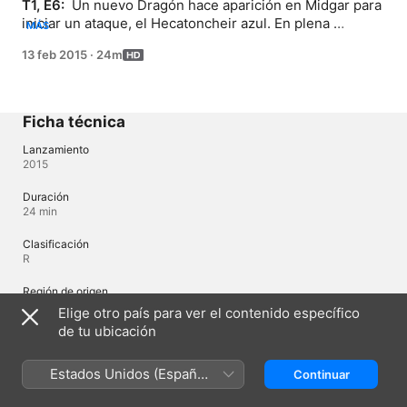
T1, E6: 
 Un nuevo Dragón hace aparición en Midgar para 
iniciar un ataque, el Hecatoncheir azul. En plena 
MÁS
conmoción por el ataque, aparece Muspelheim con la 
13 feb 2015
·
24m
intención de llevarse a Tear de vuelta, pero Lisa no está 
dispuesta a permitirlo.
Ficha técnica
Lanzamiento
2015
Duración
24 min
Clasificación
R
Región de origen
Japón
Elige otro país para ver el contenido específico
de tu ubicación
Idiomas
Estados Unidos (Español
Continuar
Audio original
México)
Japonés (Japón)