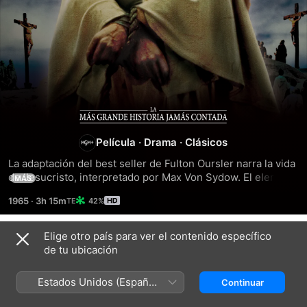
La
Película
·
Drama
·
Clásicos
más
La adaptación del best seller de Fulton Oursler narra la vida 
de Jesucristo, interpretado por Max Von Sydow. El elenco 
grande
MÁS
incluye a Dorothy McGuire como Mary, Claude Rains como 
1965
·
3h 15m
42%
Herodes el grande, Jose Ferrer como Herodes Antipas, 
historia
Charlton Heston como Juan el bautista, Donald Pleasence 
como Satanás, David McCallum como Judas Iscariote, 
Elige otro país para ver el contenido específico
Tráilers
jamás
Sidney Poitier como Simón de Cirene, Telly Savalas como 
de tu ubicación
Poncio Pilato, y Martin Landau como Caifás.
contada
Estados Unidos (Español
Continuar
México)