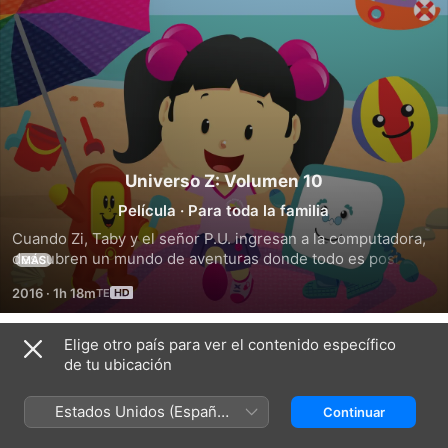
Universo Z: Volumen 10
Película
·
Para toda la familia
Cuando Zi, Taby y el señor P.U. ingresan a la computadora, 
descubren un mundo de aventuras donde todo es posible. 
MÁS
Diviértete en este universo de fantasía. Episodios: Granja, 
2016
·
1h 18m
Barco, Bandera, Game, Juego, Playa, Juegos de Mesa y 
Vacaciones.
Elige otro país para ver el contenido específico
Tráilers
de tu ubicación
Estados Unidos (Español
Continuar
México)