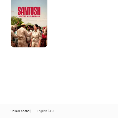
voces
de
la
jerarquía
Chile (Español)
English (UK)