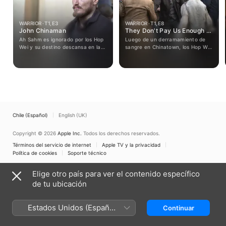
WARRIOR · T1, E3
WARRIOR · T1, E8
John Chinaman
They Don't Pay Us Enough to
Think
Ah Sahm es ignorado por los Hop
Luego de un derramamiento de
Wei y su destino descansa en las
sangre en Chinatown, los Hop Wei
manos de un aliado inesperado.
y los Long Zii evalúan una nueva
manera de terminar las
hostilidades.
Chile (Español)
English (UK)
Copyright © 2026
Apple Inc.
Todos los derechos reservados.
Términos del servicio de internet
Apple TV y la privacidad
Política de cookies
Soporte técnico
Elige otro país para ver el contenido específico
de tu ubicación
Estados Unidos (Español
Continuar
México)