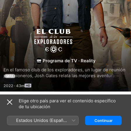
El
club
de
Programa de TV
·
Reality
En el famoso club de los exploradores, un lugar de reunión 
los
para pioneros, Josh Gates relata las mejores aventuras de 
MÁS
todos los tiempos. Sondeando los archivos del club, 
2022
·
43m
muestra las expediciones que superan los límites de la 
exploradores
posibilidad humana.
Elige otro país para ver el contenido específico
Temporada 1
de tu ubicación
Estados Unidos (Español
Continuar
México)
EPISODIO 5
EPISODIO 6