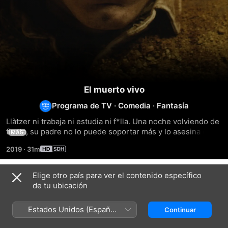
El muerto vivo
Programa de TV
·
Comedia
·
Fantasía
Llàtzer ni trabaja ni estudia ni f*lla. Una noche volviendo de 
fiesta, su padre no lo puede soportar más y lo asesina con 
MÁS
nata montada. Pero Llàtzer resucita con más hambre que 
2019
·
31m
nunca y una gran preocupación: perder la virginidad.
Elige otro país para ver el contenido específico
Temporada 1
de tu ubicación
Estados Unidos (Español
Continuar
México)
EPISODIO 1
EPISODIO 2