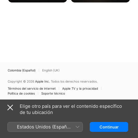
pose de la mujer se convierte en
Wraith. Pero después de que
una muestra de demonios.
capturan a la tripulación del
Atlantis, Ronon se enfrenta a la
verdad sobre las lealtades de
sus viejos amigos.
Colombia (Español)
English (UK)
Copyright © 2026
Apple Inc.
Todos los derechos reservados.
Términos del servicio de internet
Apple TV y la privacidad
Política de cookies
Soporte técnico
Elige otro país para ver el contenido específico
de tu ubicación
Estados Unidos (Español
Continuar
México)