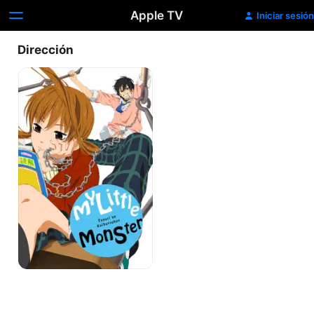
Apple TV
Iniciar sesión
Dirección
Tonari
no
Kaibutsu-
kun