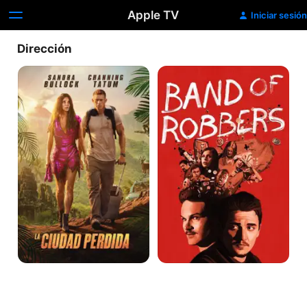
Apple TV
Iniciar sesión
Dirección
La
Bando
Ciudad
de
Perdida
Ladrões