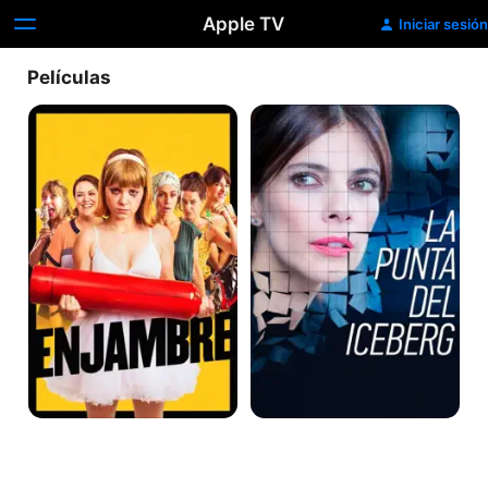
Apple TV
Iniciar sesión
Películas
Enjambre
La
Punta
del
Iceberg