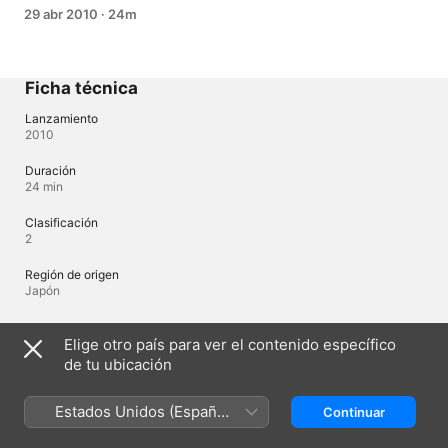
29 abr 2010
·
24m
Ficha técnica
Lanzamiento
2010
Duración
24 min
Clasificación
2
Región de origen
Japón
Elige otro país para ver el contenido específico
Idiomas
de tu ubicación
Audio original
Japonés, Japonés (Japón)
Estados Unidos (Español
Continuar
México)
Audio