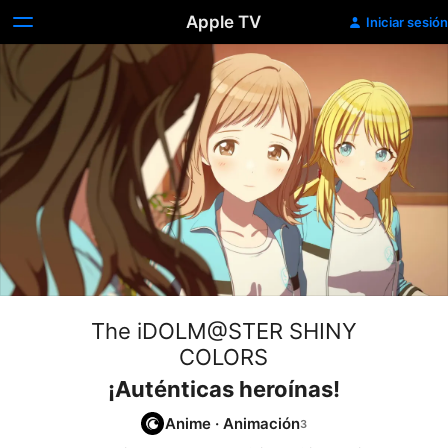
Apple TV
Iniciar sesión
The iDOLM@STER SHINY
COLORS
¡Auténticas heroínas!
Anime
·
Animación