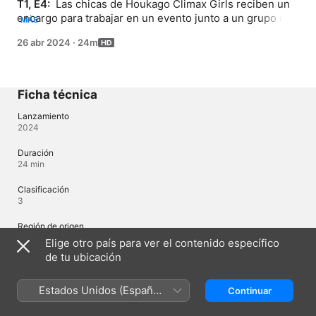
T1, E4: 
 Las chicas de Houkago Climax Girls reciben un 
encargo para trabajar en un evento junto a un grupo de 
MÁS
héroes, pero justo a última hora se tuercen las cosas y 
26 abr 2024
·
24m
son las propias chicas las que harán el espectáculo de 
héroes y su concierto.
Ficha técnica
Lanzamiento
2024
Duración
24 min
Clasificación
3
Región de origen
Japón
Elige otro país para ver el contenido específico
de tu ubicación
Idiomas
Estados Unidos (Español
Continuar
Audio original
México)
Japonés, Japonés (Japón)