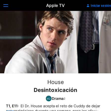
Apple TV
Iniciar sesión
House
Desintoxicación
Drama
T1, E11: 
 El Dr. House acepta el reto de Cuddy de dejar 
sus analgésicos durante una semana, pero los efectos 