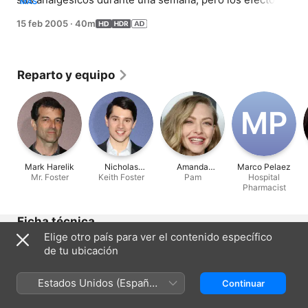
MÁS
de sus síntomas de abstinencia podrían poner a su 
15 feb 2005
·
40m
paciente en peligro.
Reparto y equipo
M‌P
Mark Harelik
Nicholas
Amanda
Marco Pelaez
Mr. Foster
Keith Foster
D'Agosto
Seyfried
Pam
Hospital
Pharmacist
Ficha técnica
Elige otro país para ver el contenido específico
Lanzamiento
de tu ubicación
2005
Duración
Estados Unidos (Español
Continuar
40 min
México)