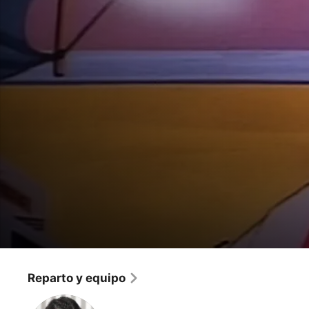
Las Tortugas Ninja
El Regreso de Destructor
Reparto y equipo
Para toda la familia
·
Animación