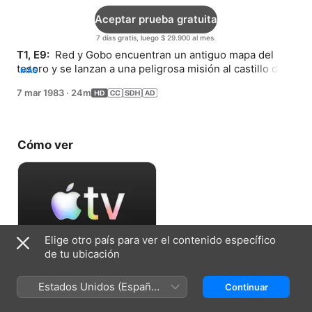
Aceptar prueba gratuita
7 días gratis, luego $ 29.900 al mes.
T1, E9: 
 Red y Gobo encuentran un antiguo mapa del 
tesoro y se lanzan a una peligrosa misión al castillo de 
MÁS
los Gorgs en busca de riquezas incalculables.
7 mar 1983
·
24m
Cómo ver
Elige otro país para ver el contenido específico
de tu ubicación
Aceptar prueba gratuita
Estados Unidos (Español
Continuar
7 días gratis, luego $ 29.900 al mes.
México)