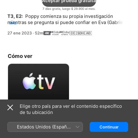
Aceptar prueba gratuita
7 días gratis, luego $ 29.900 al mes.
T3, E2: 
 Poppy comienza su propia investigación 
mientras se pregunta si puede confiar en Eva (Gabrielle 
MÁS
Union).
27 ene 2023
·
52m
Cómo ver
Elige otro país para ver el contenido específico
Aceptar prueba gratuita
de tu ubicación
7 días gratis, luego $ 29.900 al mes.
Estados Unidos (Español
Continuar
México)
Ficha técnica