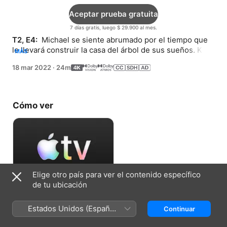
Aceptar prueba gratuita
7 días gratis, luego $ 29.900 al mes.
T2, E4: 
 Michael se siente abrumado por el tiempo que 
le llevará construir la casa del árbol de sus sueños. Karl 
MÁS
se enfrenta a la pérdida de su árbol favorito para 
18 mar 2022
·
24m
escalar.
Cómo ver
Elige otro país para ver el contenido específico
de tu ubicación
Aceptar prueba gratuita
Estados Unidos (Español
Continuar
7 días gratis, luego $ 29.900 al mes.
México)