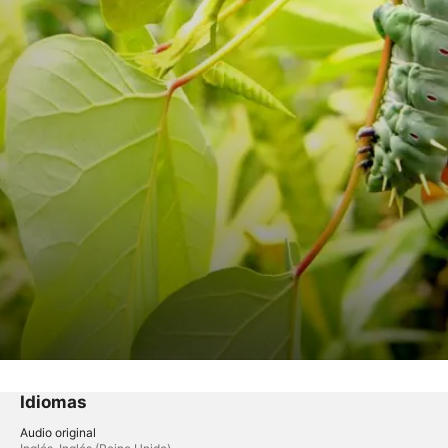
posas
Idiomas
Audio original