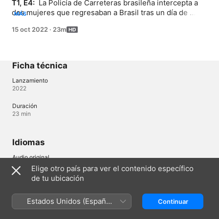
T1, E4: 
 La Policía de Carreteras brasileña intercepta a 
dos mujeres que regresaban a Brasil tras un día de 
MÁS
"compras" en Paraguay en busca de contrabando.
15 oct 2022
·
23m
Ficha técnica
Lanzamiento
2022
Duración
23 min
Idiomas
Audio original
Portugués (Brasil)
Elige otro país para ver el contenido específico
de tu ubicación
Audio
Portugués (Brasil) 
Estados Unidos (Español
Continuar
México)