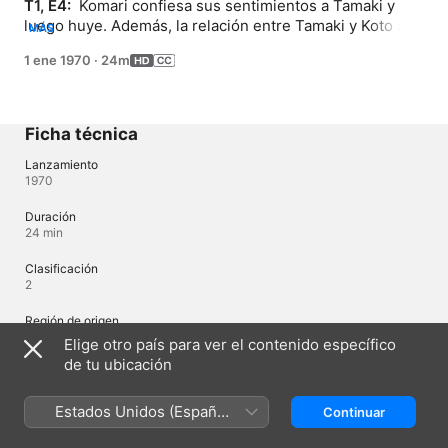
T1, E4: 
 Komari confiesa sus sentimientos a Tamaki y 
luego huye. Además, la relación entre Tamaki y Koto se 
MÁS
complica, con lo que Koto toma sus cosas y se marcha.
1 ene 1970
·
24m
Ficha técnica
Lanzamiento
1970
Duración
24 min
Clasificación
2
Región de origen
Japón
Elige otro país para ver el contenido específico
de tu ubicación
© 2024 Takibi Amamori / Shogakukan / Losing Heroine Cheering
Committee
Estados Unidos (Español
Continuar
México)
Idiomas