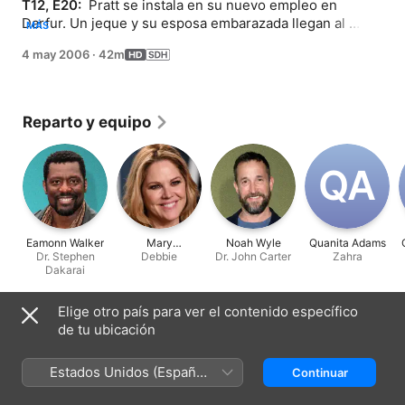
T12, E20: 
 Pratt se instala en su nuevo empleo en 
Darfur. Un jeque y su esposa embarazada llegan al 
MÁS
campamento, Carter y Dakarai operan al hombre, pero 
4 may 2006
·
42m
se ven interrumpidos rápidamente.
Reparto y equipo
Q‌A
Eamonn Walker
Mary
Noah Wyle
Quanita Adams
Dr. Stephen
McCormack
Debbie
Dr. John Carter
Zahra
Dakarai
Elige otro país para ver el contenido específico
Ficha técnica
de tu ubicación
Lanzamiento
2006
Estados Unidos (Español
Continuar
México)
Duración
42 min