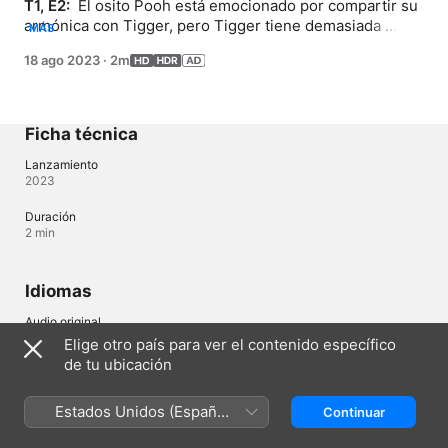
T1, E2: 
 El osito Pooh está emocionado por compartir su 
armónica con Tigger, pero Tigger tiene demasiada 
MÁS
energía para estar tranquilo y jugar. El osito Pooh debe 
18 ago 2023
·
2m
tocar una tonada para que Tigger se tranquilice.
Ficha técnica
Lanzamiento
2023
Duración
2 min
Idiomas
Audio original
Inglés, Inglés (Reino Unido)
Elige otro país para ver el contenido específico
de tu ubicación
Audio
Español (España) (⁨Dolby 5.1⁩), Español (Latinoamérica) 
(⁨Dolby 5.1⁩), Inglés (AD, ⁨Dolby 5.1⁩), Alemán (⁨Dolby 5.1⁩), Árabe 
Estados Unidos (Español
Continuar
(⁨Dolby 5.1⁩), Árabe (Egipto) (⁨Dolby 5.1⁩), Danés (⁨Dolby 5.1⁩), 
México)
Griego (⁨Dolby 5.1⁩), Hebreo (⁨Dolby 5.1⁩), Italiano (⁨Dolby 5.1⁩), 