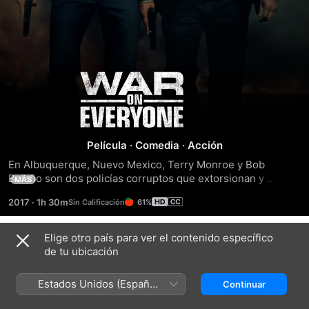
Dos
Contra
El
Película
·
Comedia
·
Acción
En Albuquerque, Nuevo Mexico, Terry Monroe y Bob 
Mundo
Bolaño son dos policías corruptos que extorsionan y 
MÁS
chantajean a cada criminal que se encuentran en su 
2017
·
1h 30m
61%
camino. Las cosas se ponen feas cuando tratan de intimidar 
a alguien que al parecer podría ser mas peligroso que ellos 
dos juntos.
Elige otro país para ver el contenido específico
Tráilers
de tu ubicación
Estados Unidos (Español
Continuar
México)