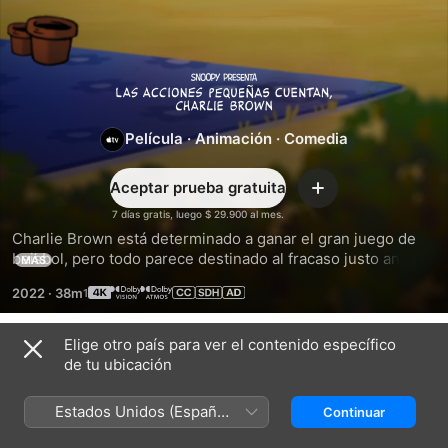
Snoopy
presenta:
Película
·
Animación
·
Comedia
las
Aceptar prueba gratuita
Agregar
7 días gratis, luego $ 29.900 al mes.
acciones
Charlie Brown está determinado a ganar el gran juego de 
beisbol, pero todo parece destinado al fracaso justo antes 
MÁS
pequeñas
del juego cuando Sally hace se hace amiga de una pequeña 
2022
·
38m
flor en el montículo del lanzador y jura protegerla a 
cualquier costo.
cuentan,
Elige otro país para ver el contenido específico
Tráilers
de tu ubicación
Charlie
Estados Unidos (Español
Continuar
Brown
México)