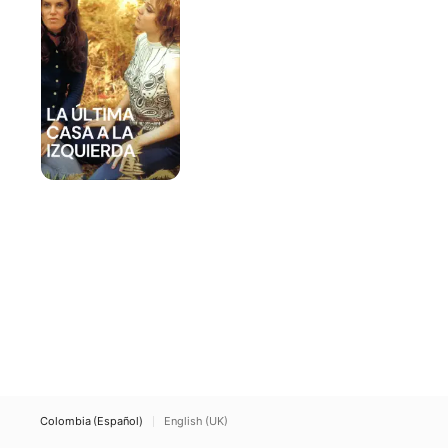
casa
a
la
izquierda
Colombia (Español)
English (UK)