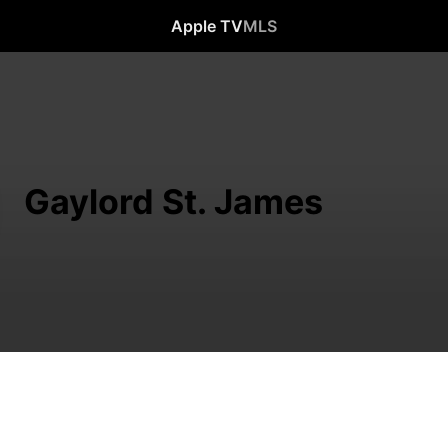
Apple TV
MLS
Gaylord St. James