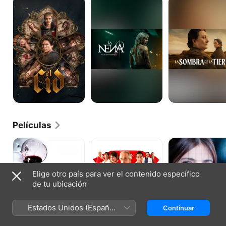
Cid
nena
sombra
de
la
tierra
Películas
Felices
La
La
140
maldición
Punta
del
del
guapo
Iceberg
Elige otro país para ver el contenido específico
de tu ubicación
Estados Unidos (Español
Continuar
México)