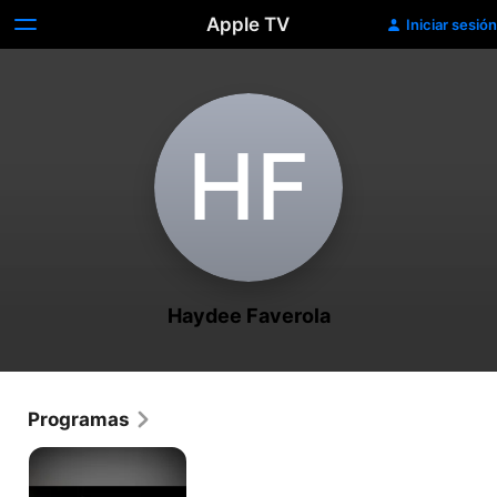
Apple TV
Iniciar sesión
H‌F
Haydee Faverola
Programas
Cumbres
Borrascosas