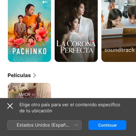
corona
#2
perfecta
Películas
Amor
en
la
gran
Elige otro país para ver el contenido específico
ciudad
de tu ubicación
Estados Unidos (Español
Continuar
México)