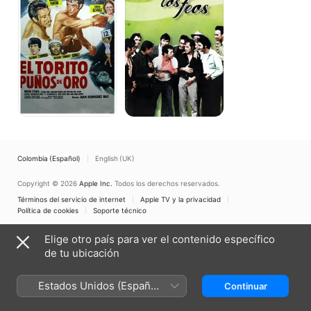
de
oro
Colombia (Español)
English (UK)
Copyright © 2026
Apple Inc.
Todos los derechos reservados.
Términos del servicio de internet
Apple TV y la privacidad
Política de cookies
Soporte técnico
Elige otro país para ver el contenido específico
de tu ubicación
Estados Unidos (Español
Continuar
México)