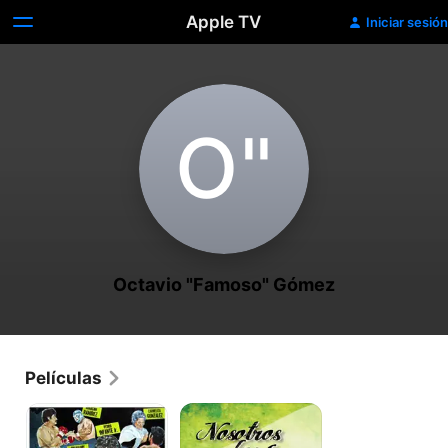
Apple TV
Iniciar sesión
O‌"
Octavio "Famoso" Gómez
Películas
El
Nosotros
torito
los
puños
feos