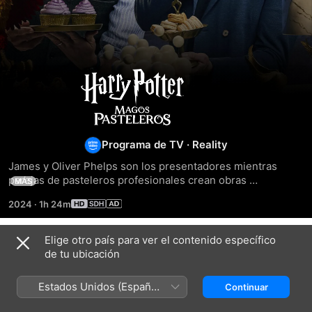
Harry
Potter:
Magos
Programa de TV
·
Reality
James y Oliver Phelps son los presentadores mientras 
Pasteleros
parejas de pasteleros profesionales crean obras 
MÁS
comestibles en los sets de filmación reales de Harry Potter. 
2024
·
1h 24m
Los actores invitados comparten experiencias detrás de 
escena junto a los jueces.
Elige otro país para ver el contenido específico
Temporada 1
de tu ubicación
Estados Unidos (Español
Continuar
México)
EPISODIO 1
EPISODIO 2