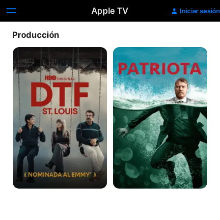
Apple TV
Iniciar sesión
Producción
DTF
Patriota
St.
Louis