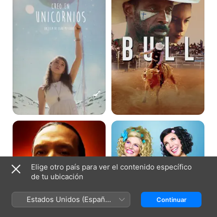
Hijos
Ass
de
Backwards
la
violencia
Elige otro país para ver el contenido específico
de tu ubicación
Estados Unidos (Español
Continuar
México)