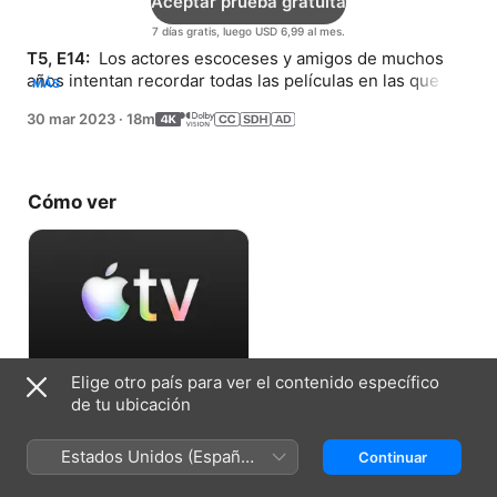
Aceptar prueba gratuita
7 días gratis, luego USD 6,99 al mes.
T5, E14: 
 Los actores escoceses y amigos de muchos 
años intentan recordar todas las películas en las que 
MÁS
han aparecido mientras cantan canciones de Bay City 
30 mar 2023
·
18m
Rollers y The Crystals.
Cómo ver
Elige otro país para ver el contenido específico
Aceptar prueba gratuita
de tu ubicación
7 días gratis, luego USD 6,99 al mes.
Estados Unidos (Español
Continuar
México)
Ficha técnica