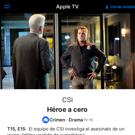
Apple TV
Iniciar sesión
CSI
Héroe a cero
Crimen
·
Drama
T15, E15: 
 El equipo de CSI investiga el asesinato de un 
joven víctima vestido de superhéroe.