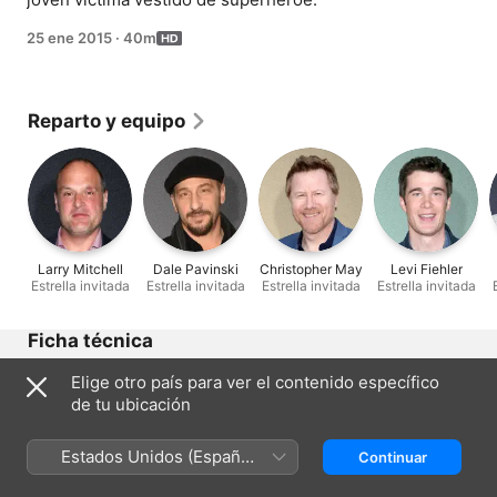
25 ene 2015
·
40m
Reparto y equipo
Larry Mitchell
Dale Pavinski
Christopher May
Levi Fiehler
Estrella invitada
Estrella invitada
Estrella invitada
Estrella invitada
Ficha técnica
Lanzamiento
Elige otro país para ver el contenido específico
2015
de tu ubicación
Duración
40 min
Estados Unidos (Español
Continuar
México)
Clasificación