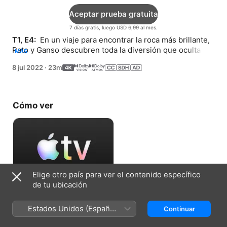
Aceptar prueba gratuita
7 días gratis, luego USD 6,99 al mes.
T1, E4: 
 En un viaje para encontrar la roca más brillante, 
Pato y Ganso descubren toda la diversión que oculta el 
MÁS
bosque. Un afortunado accidente inspira un regalo de 
8 jul 2022
·
23m
cumpleaños especial para Jilguero.
Cómo ver
Elige otro país para ver el contenido específico
de tu ubicación
Aceptar prueba gratuita
Estados Unidos (Español
Continuar
7 días gratis, luego USD 6,99 al mes.
México)