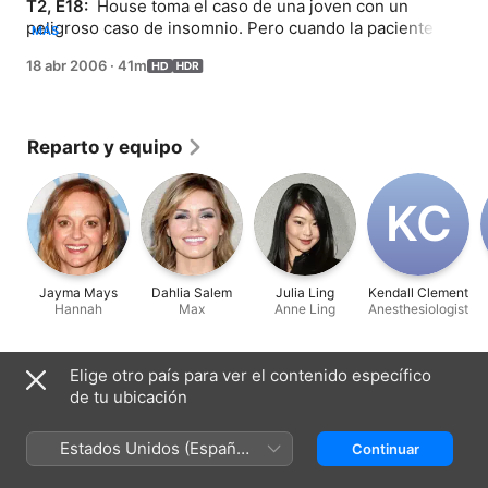
T2, E18: 
 House toma el caso de una joven con un 
peligroso caso de insomnio. Pero cuando la paciente 
MÁS
necesita un trasplante de hígado, surge un dilema ético 
18 abr 2006
·
41m
que podría eliminar sus posibilidades de supervivencia.
Reparto y equipo
K‌C
Jayma Mays
Dahlia Salem
Julia Ling
Kendall Clement
Hannah
Max
Anne Ling
Anesthesiologist
Ficha técnica
Elige otro país para ver el contenido específico
de tu ubicación
Lanzamiento
2006
Estados Unidos (Español
Continuar
Duración
México)
41 min