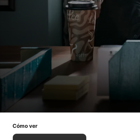
Truth Be Told
Si los deseos fueran caballos
Cómo ver
Drama
·
Crimen