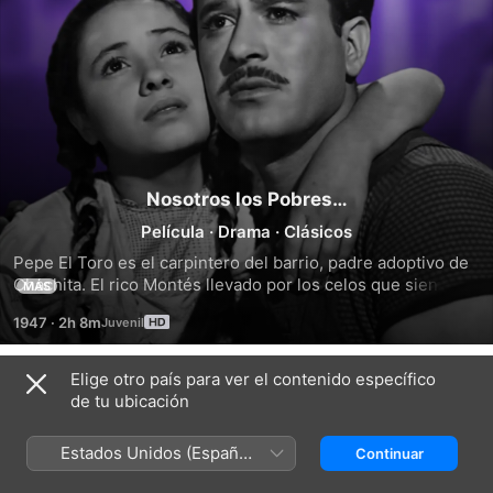
Nosotros los Pobres…
Película
·
Drama
·
Clásicos
Pepe El Toro es el carpintero del barrio, padre adoptivo de 
Chachita. El rico Montés llevado por los celos que siente de 
MÁS
Pepe por ser el novio de Celia lo acusa de haber matado a 
1947
·
2h 8m
una prestamista e injustamente es enviado a prisión.
Elige otro país para ver el contenido específico
Tráilers
de tu ubicación
Estados Unidos (Español
Continuar
México)