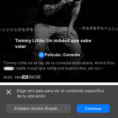
Tommy Little: Un imbécil que sabe
volar
Película
·
Comedia
Tommy Little es el rey de la comedia australiana. Ahora hizo 
lo que nadie creyó que sería una buena idea, ¡se convirtió 
MÁS
en piloto! Mientras muchos nos rendíamos con la pastelería 
2023
·
59m
durante la pandemia, Tommy apuntó hacia los cielos, tomó 
lecciones de vuelo y superó su primer vuelo solo (bueno, 
casi). Escucharás sobre esto y otras aventuras de Un 
Elige otro país para ver el contenido específico
Títulos relacionados
imbécil que sabe volar
de tu ubicación
Dave
Lizzy
Tommy
Hughes:
Hoo:
Little:
Estados Unidos (Español
Continuar
Ridiculous
Hoo
Genio
México)
Cares!?
autoproclamado