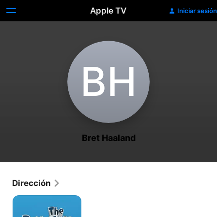
Apple TV
Iniciar sesión
B‌H
Bret Haaland
Dirección
Los
Pingüinos
de